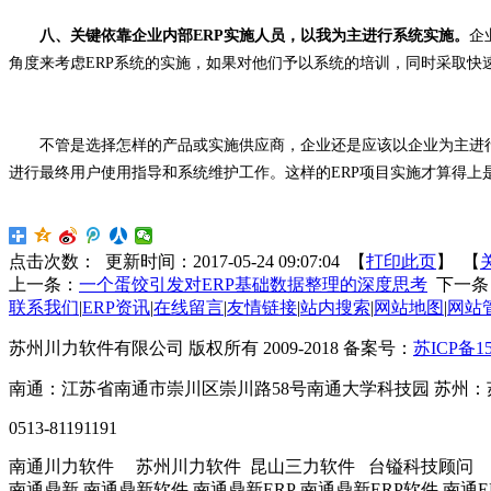
八、关键依靠企业内部ERP实施人员，以我为主进行系统实施。
企
角度来考虑ERP系统的实施，如果对他们予以系统的培训，同时采取快
不管是选择怎样的产品或实施供应商，企业还是应该以企业为主进行系
进行最终用户使用指导和系统维护工作。这样的ERP项目实施才算得上
点击次数：
更新时间：2017-05-24 09:07:04 【
打印此页
】 【
上一条：
一个蛋饺引发对ERP基础数据整理的深度思考
下一条
联系我们
|
ERP资讯
|
在线留言
|
友情链接
|
站内搜索
|
网站地图
|
网站
苏州川力软件有限公司 版权所有 2009-2018 备案号：
苏ICP备15
南通：江苏省南通市崇川区崇川路58号南通大学科技园 苏州：
0513-81191191
南通川力软件 苏州川力软件 昆山三力软件 台镒科技顾问
南通鼎新 南通鼎新软件 南通鼎新ERP 南通鼎新ERP软件 南通E