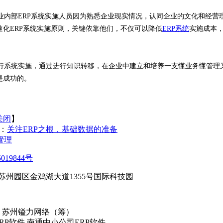
业内部ERP系统实施人员因为熟悉企业现实情况，认同企业的文化和经营
速化ERP系统实施原则，关键依靠他们，不仅可以降低
ERP系统
实施成本
统实施，通过进行知识转移，在企业中建立和培养一支懂业务懂管理又
是成功的。
关闭
】
：
关注ERP之根，基础数据的准备
管理
019844号
苏州园区金鸡湖大道1355号国际科技园
 苏州镒力网络（筹）
RP软件 南通中小公司ERP软件