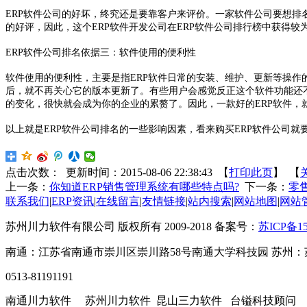
ERP软件公司的好坏，终究还是要靠客户来评价。一家软件公司要想排
的好评，因此，这个ERP软件开发公司在ERP软件公司排行榜中获得较
ERP软件公司排名依据三：软件使用的便利性
软件使用的便利性，主要是指ERP软件日常的安装、维护、更新等操作
后，就不再关心它的版本更新了。有些用户会感觉反正这个软件功能还不
的变化，很快就会成为你的企业的累赘了。因此，一款好的ERP软件，
以上就是ERP软件公司排名的一些影响因素，看来购买ERP软件公司就
点击次数：
更新时间：2015-08-06 22:38:43 【
打印此页
】 【
上一条：
你知道ERP销售管理系统有哪些特点吗?
下一条：
零
联系我们
|
ERP资讯
|
在线留言
|
友情链接
|
站内搜索
|
网站地图
|
网站
苏州川力软件有限公司 版权所有 2009-2018 备案号：
苏ICP备15
南通：江苏省南通市崇川区崇川路58号南通大学科技园 苏州：
0513-81191191
南通川力软件 苏州川力软件 昆山三力软件 台镒科技顾问